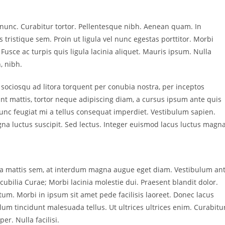
a nunc. Curabitur tortor. Pellentesque nibh. Aenean quam. In
 tristique sem. Proin ut ligula vel nunc egestas porttitor. Morbi
a. Fusce ac turpis quis ligula lacinia aliquet. Mauris ipsum. Nulla
, nibh.
 sociosqu ad litora torquent per conubia nostra, per inceptos
nt mattis, tortor neque adipiscing diam, a cursus ipsum ante quis
. Nunc feugiat mi a tellus consequat imperdiet. Vestibulum sapien.
na luctus suscipit. Sed lectus. Integer euismod lacus luctus magna
sa mattis sem, at interdum magna augue eget diam. Vestibulum an
cubilia Curae; Morbi lacinia molestie dui. Praesent blandit dolor.
m. Morbi in ipsum sit amet pede facilisis laoreet. Donec lacus
ulum tincidunt malesuada tellus. Ut ultrices ultrices enim. Curabitu
er. Nulla facilisi.