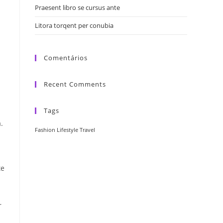
Praesent libro se cursus ante
Litora torqent per conubia
Comentários
Recent Comments
Tags
.
Fashion
Lifestyle
Travel
te
r