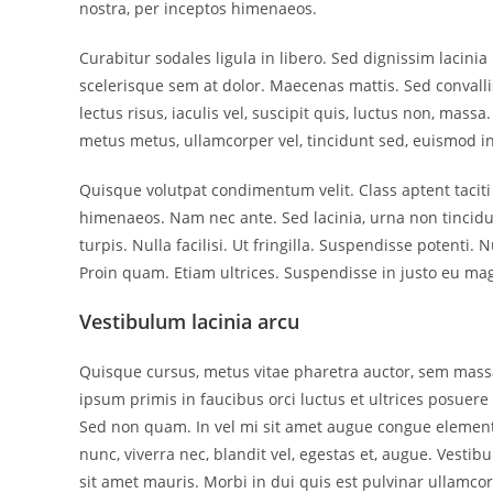
nostra, per inceptos himenaeos.
Curabitur sodales ligula in libero. Sed dignissim lacini
scelerisque sem at dolor. Maecenas mattis. Sed convallis
lectus risus, iaculis vel, suscipit quis, luctus non, mass
metus metus, ullamcorper vel, tincidunt sed, euismod in
Quisque volutpat condimentum velit. Class aptent taciti
himenaeos. Nam nec ante. Sed lacinia, urna non tincidu
turpis. Nulla facilisi. Ut fringilla. Suspendisse potenti
Proin quam. Etiam ultrices. Suspendisse in justo eu mag
Vestibulum lacinia arcu
Quisque cursus, metus vitae pharetra auctor, sem mas
ipsum primis in faucibus orci luctus et ultrices posuere 
Sed non quam. In vel mi sit amet augue congue elementu
nunc, viverra nec, blandit vel, egestas et, augue. Vestib
sit amet mauris. Morbi in dui quis est pulvinar ullamcorp